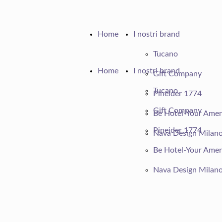
Home
I nostri brand
Tucano
Home
I nostri brand
Gift Company
Tucano
Pineider 1774
Gift Company
Be Hotel-Your Amen
Pineider 1774
Nava Design Milan
Be Hotel-Your Amen
Nava Design Milan